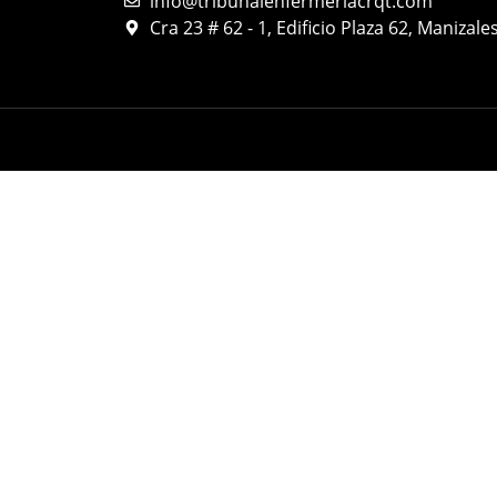
info@tribunalenfermeriacrqt.com
Cra 23 # 62 - 1, Edificio Plaza 62, Manizal